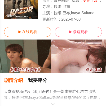
语言：
泰卢固语
状态：
更新HD/高清
导演：
拉维·巴布
主演：
拉维·巴布,Inaya·Sultana
更新HD
更新时间：
2026-07-08
在线观看
极速观看


剧情介绍
我要评分
天堂影视动作片《剃刀杀神》是一部由拉维·巴布导演执
导，拉维·巴布,Inaya·Sultana等演员精彩演绎的印度电影，
手机免费观看高清未删减完整版电影大全就上电影天堂
