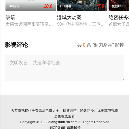
10.0
7.0
HD国语
HD国语
更新HD
破暗
港城大劫案
绝密任务2
大康太师闻宇阳宴请皇上义子神策府神威将军冷啸天，席间告知
90年代中国香港，三位深陷生存绝
首部女子
影视评论
共
0
条 “剃刀杀神” 影评
天堂影视
提供免费高清电影大全、搞笑综艺、经典动漫、无删减电视剧
全集在线观看
Copyright © 2022 qiangshun-sh.com All Rights Reserved
浙ICP备68100549号