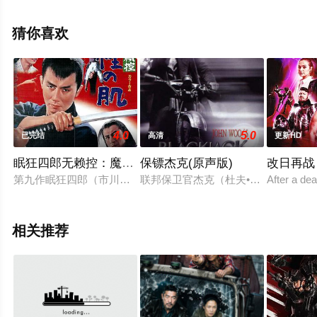
网，更多相关信息可移步至豆瓣电影、电视猫或剧情网等
平台了解。
猜你喜欢
4.0
5.0
已完结
高清
更新HD
眠狂四郎无赖控：魔性之肌
保镖杰克(原声版)
改日再战
第九作眠狂四郎（市川雷蔵）は、闕所物奉行・朝比奈修理亮（
联邦保卫官杰克（杜夫•朗格Dolph
After a dea
相关推荐