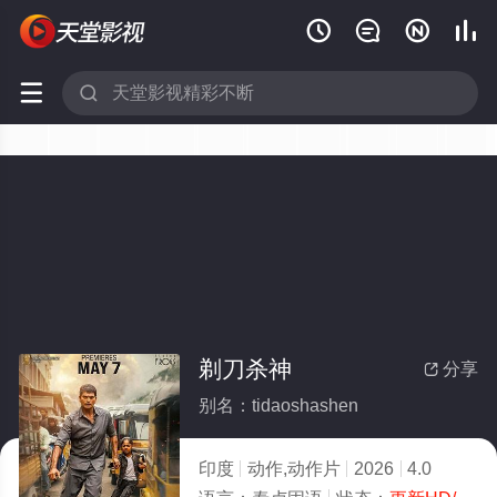






剃刀杀神
分享

别名：tidaoshashen
印度
动作,动作片
2026
4.0