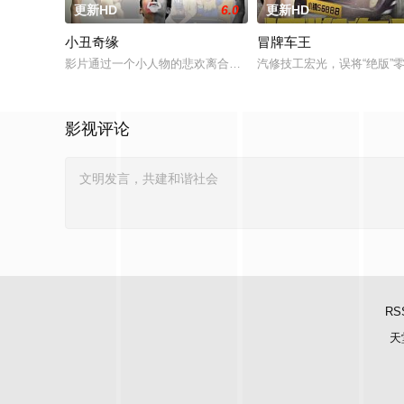
更新HD
6.0
更新HD
小丑奇缘
冒牌车王
影片通过一个小人物的悲欢离合，宣扬了树立正确的恋爱观生活
汽修技工宏光，误将“绝版
影视评论
RS
天