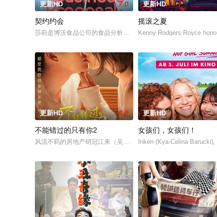
更新HD
7.0
更新HD
契约约会
摇滚之夏
莎莉是博沃食品公司的食品分析师，如今陷入财务困境，她答应
Kenny Rodgers Royce honors
更新HD
6.0
更新HD
不能错过的只有你2
女孩们，女孩们！
风流不羁的房地产销冠江来（吴翊歌 饰），为利益化身“深情画
Inken (Kya-Celina Barucki),