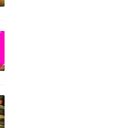
0
沃食品公司的继承人，名声赫赫。乌
情面面觀，其中「Truth orDare」大膽遊戲更表達時下年青人對於感情所
onsecutive events following the film Gatta Kusth
0
了余生信任，他们之间，连错过
今，三人为了一场仅有一次的演出再度合体，前提是他们得克服接踵而来的重重
oper Hoffman 饰）在著名艺术家艾丽卡·特蕾西（奥利维亚·王尔德 Olivia 