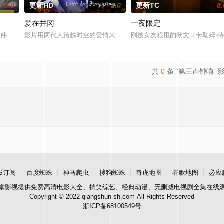
8.0
更新HD
2.0
更新TC
8.
爱在井冈
一夜限定
观的必要性，鞭挞了追金，虚荣等错误的观念，让人在捧腹之余感受到人性人情
”零件遗落盲女薛薇薇家中，为了找回丢失的东西，宏光无意中伪装成车王与薇薇
影片用两代人跨越时空的爱情来演绎吉安老区人民的创业故事、幸福
刚被女友狠甩的欧文（卡勒姆·
共
0
条 “第三声钟响” 
S订阅
百度蜘蛛
神马爬虫
搜狗蜘蛛
奇虎地图
谷歌地图
必应
堂影视
提供免费高清电影大全、搞笑综艺、经典动漫、无删减电视剧全集在线
Copyright © 2022 qiangshun-sh.com All Rights Reserved
浙ICP备68100549号