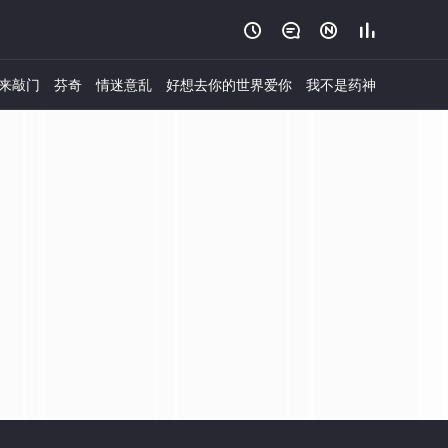




来敲门
芬奇
情迷意乱
好想去你的世界爱你
我不是药神