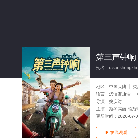
第三声钟响
别名：disanshengzho
地区：
中国大陆
类
语言：
汉语普通话
导演：
姚庆涛
主演：
斯琴高丽,熊乃
更新时间：
2026-07-
在线观看
