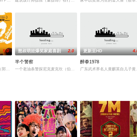
ng from the
n Pollock still live with their parents Frank and M
建筑设计师骠叔（董骠饰）在行业内辛勤工作二十年，最近因一单设
家中以卖鱼为生的金大喜（蔡卓妍
5.0
憨叔萌娃爆笑家庭喜剧
2.0
更新至HD
4.
半个警察
醉拳1978
状况感到十分困扰，乏味而又枯燥的工作让他觉得前途暗淡，老板是个十足的混蛋可是
郭麒麟 饰）重返天津，在种种不尽如意的遭遇下“拐走”外甥李嘉文（胡朗荃 
一个老油条警探尼克麦克坎（伯特·雷诺兹饰）一直是单打独斗、雷
广东武术界名人黄麒英自儿子黄