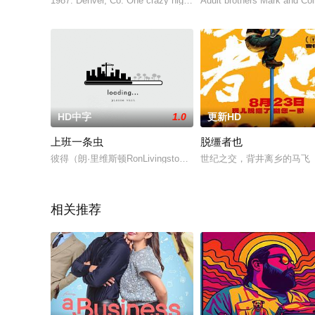
1987. Denver, Co. One crazy night in the life of four friends reeli
Adult brothers Mark and Coli
HD中字
1.0
更新HD
上班一条虫
脱缰者也
彼得（朗·里维斯顿RonLivingston饰）对于自己目前的
世纪之交，背井离乡的马飞（
相关推荐