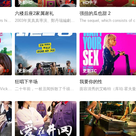
4.0
更新HD
10.0
HD中字
4.
六楼后座2家属谢礼
强扭的瓜也甜 2
为挚友雅斯敏牵线搭桥，为她安排相亲。原来，雅斯敏的约会对象是乌塔玛，博
 his late mother's legacy by following Dead and C
2003年黃真真導演、鄭丹瑞編劇的喜劇《六樓后座》拍出香港新一代的愛
The sequel, which consists of c
3.0
更新HD
7.0
更新TC
10.
狂唱下半场
我要你的性
家”，步步为营接近倔强女医生李梦（李萌萌 饰）。他算计利益得失，她却赌上
 Vicky (Julia Novohradsky) und Lena (Nhung Hong) sin
二十年前，一桩丑闻拆散了千禧年初期当红的韩国流行三人团体。如
面容清秀的艾略特（库珀·霍夫曼 Co