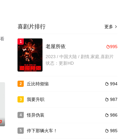
喜剧片排行
更多

观看
1
老屋所依
995

2023 / 中国大陆 / 剧情,家庭,喜剧片
状态：更新HD
丘比特烦恼
994
2

我要升职
987
3

怪异伪装
986
4

0
停下那辆火车！
985
5
