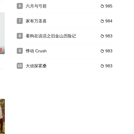
计受到老板赏识，升迁之余，更获赠一幢山中别墅的使用权。骠叔与妻子（狄波
饰），热爱唱歌的她从小便发明星梦。一个机会让她进入了Harry(陈小春饰)的
六月与弓箭
985
6

家有万圣喜
984
7

看狗在说话之旧金山历险记
983
8

0
悸动 Crush
983
9

大侦探霍桑
983
10

作风十分严谨让人抓不
饰），舅甥就此踏上一段“离经叛道”之旅。事态脱缰失控，抽象不
厉风行。在一次办案中，不料一个八岁男孩狄凡巴特勒成为一件犯罪案件的唯一
飞鸿（成龙）小时候起就严格训练其习武，可惜黄飞鸿少年时代年轻气盛，经