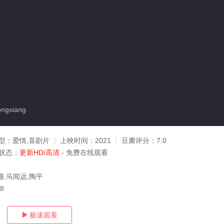
ngxiang
型：
爱情,喜剧片
上映时间：
2021
豆瓣评分：
7.0
状态：
更新HD/高清
- 免费在线观看
瑾,马闻远,陶平
08
极速观看
