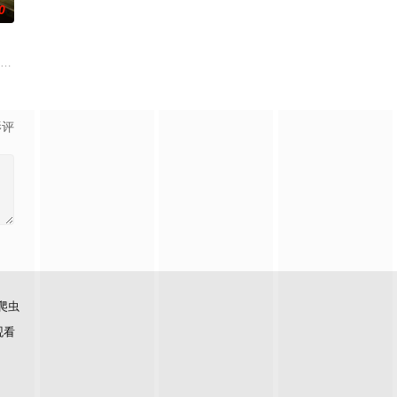
0
之美。
进行交往，一场错位的爱情故事由此展开。
故事、追梦故事。脱贫不松劲，致富再出发。虽然父亲曾在家乡遭到爱情事业的
特纳 饰）和满怀浪漫情怀和希望的艾莉（莫妮卡·巴巴罗 饰）或许是这座城市
影评
爬虫
观看