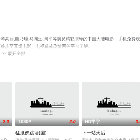
琴高丽,熊乃瑾,马闻远,陶平等演员精彩演绎的中国大陆电影，手机免费
可移步至豆瓣电影、电视猫或剧情网等平台了解。
展开全部

2.0
1080P
2.0
HD中字
3.
猛鬼佛跳墙(国)
下一站天后