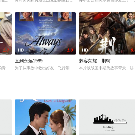
，杨润坤、花婧轩主演的电影[1]。一次毫无准备的奇遇，一场爱恨纠葛的恋
情似乎是那么美好浪漫，但也稍纵即逝。为了让爱情保险，不遭背叛，一个名为L
莫莉匆匆到男朋友杰克逊的生日聚会上提供一些大的消息：她有一个8
并不出众的阿尔弗雷多爱上了一
1.0
HD
1.0
HD
8.
直到永远1989
刺客荣耀—荆轲
设计专业的佟萌萌在新生军训的过程中一见钟情，并迅速展开恋爱。大学毕业时
的青山学院实习，这里，她认识了新的朋友张丽丽，曾经的学生会主席李佳航再
为了从事故中救出好友，飞行消防员彼特（理查德·德莱福斯 Richard
本片以战国末期为故事背景，讲