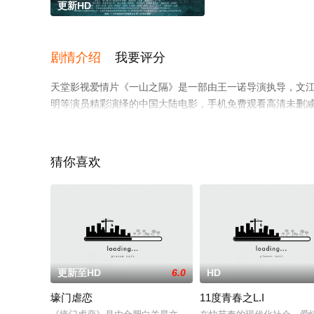
更新HD
剧情介绍
我要评分
天堂影视爱情片《一山之隔》是一部由王一诺导演执导，文江,文东
明等演员精彩演绎的中国大陆电影，手机免费观看高清未删
或剧情网等平台了解。
猜你喜欢
更新至HD
6.0
HD
壕门虐恋
11度青春之L.I