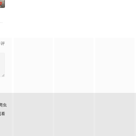
0
千年身世谜团而经历了一段奇妙的
志性时尚珍品。
香为主人公原型，讲述现实生活中，年轻布依族女子时立香为爱嫁入穷困闭塞的山
的丈夫（朴施厚 饰）在妻子（尹恩惠 饰）陪伴在身边时没有意识到她对自己
影评
爬虫
观看