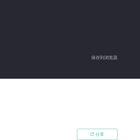
保存到浏览器
分享
