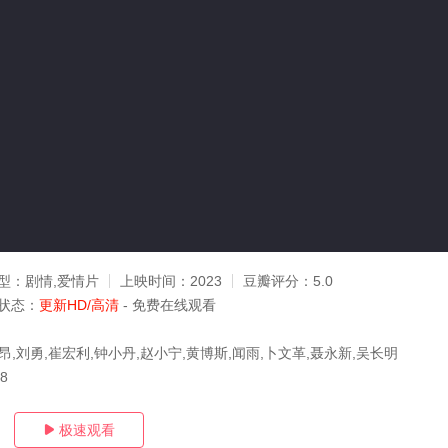
型：
剧情,爱情片
上映时间：
2023
豆瓣评分：
5.0
状态：
更新HD/高清
- 免费在线观看
昂,刘勇,崔宏利,钟小丹,赵小宁,黄博斯,闻雨,卜文革,聂永新,吴长明
08
极速观看
