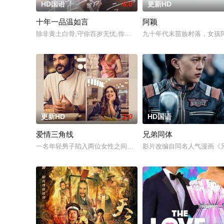
HD国语
6.0
更新HD
十年一品温如言
阿颖
除非黄土白骨,守你百岁无忧,你是否遇见十年羁绊百年奉陪的那
九十年代末苗族村落，女孩
更新HD
2.0
HD国语
爱情三角线
兄弟同体
一名年轻男子陷入两位女性之间的情感三角恋，迫使他面对关于
影片改编自同名人气漫画《兄