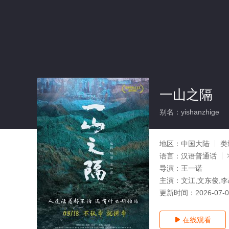
一山之隔
别名：yishanzhige
地区：
中国大陆
类
语言：
汉语普通话
导演：
王一诺
主演：
文江,文东俊,李
更新时间：
2026-07-
在线观看
