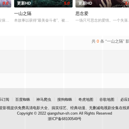
9.0
更新HD
5.0
更新HD
3.
一山之隔
思念爱
宋真宗妃子颜如玉（张南饰）相爱，被发现后小屋遭到斩杀。转世后的他为解开
安保主管米尔斯联手，在芝加哥盛装舞会之前，追回一件在她当班期间失踪的标
本故事以获得“最美奋斗者”、被誉为“当代女愚公”的感动人物邓迎
一场只可思念的爱情。一个失落
共
0
条 “一山之隔” 
S订阅
百度蜘蛛
神马爬虫
搜狗蜘蛛
奇虎地图
谷歌地图
必应
堂影视
提供免费高清电影大全、搞笑综艺、经典动漫、无删减电视剧全集在线
Copyright © 2022 qiangshun-sh.com All Rights Reserved
浙ICP备68100549号