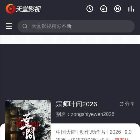






宗师叶问2026
分享

别名：zongshiyewen2026
中国大陆
动作,动作片
2026
9.0