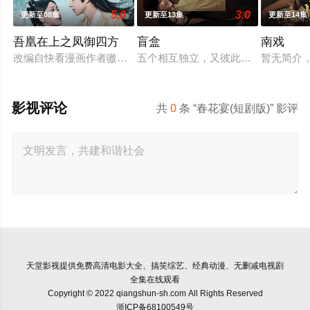
5.0
3.0
更新至08集
更新至13集
更新至14集
吾凰在上之凤御四方
盲盒
南戏
改编自快看漫画作者嗷小泽的独家连载漫画《吾凰在上》。 现代
五个相互独立，又彼此呼应的故事——
暂无简介
影视评论
共
0
条 “春花宴(短剧版)” 影评
天堂影视
提供免费高清电影大全、搞笑综艺、经典动漫、无删减电视剧
全集在线观看
Copyright © 2022 qiangshun-sh.com All Rights Reserved
浙ICP备68100549号