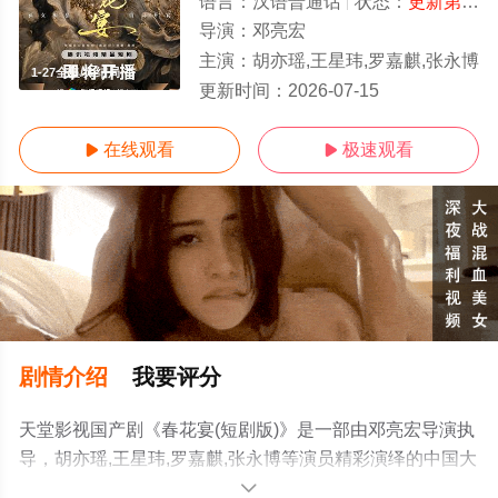
语言：
汉语普通话
状态：
更新第27集
导演：
邓亮宏
主演：
胡亦瑶,王星玮,罗嘉麒,张永博
1-27全集/大结局
更新时间：
2026-07-15
在线观看
极速观看


剧情介绍
我要评分
天堂影视国产剧《春花宴(短剧版)》是一部由邓亮宏导演执
导，胡亦瑶,王星玮,罗嘉麒,张永博等演员精彩演绎的中国大
陆电视剧，大结局剧情已揭晓（1-27全集），手机免费观
