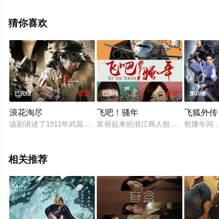
看高清未删减完整版电视剧全集就上电影天堂网，更多相
关信息可移步至豆瓣电视剧、电视猫或剧情网等平台了
猜你喜欢
解。
4.0
6.0
已完结
已完结
第10集
浪花淘尽
飞吧！骚年
飞狐外传
该剧讲述了1911年武昌起义爆发后，大批进步学生为报效祖国
富裕起来的浙江商人纷纷以拥有自己
乾隆年间
相关推荐