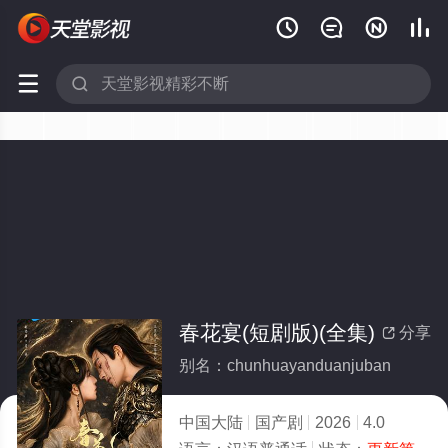






春花宴(短剧版)(全集)
分享

别名：chunhuayanduanjuban
中国大陆
国产剧
2026
4.0