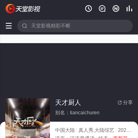






天才厨人
分享

别名：tiancaichuren
中国大陆
真人秀,大陆综艺
2026
9.