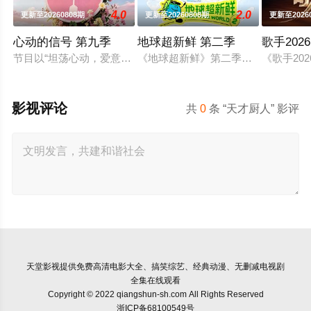
4.0
2.0
更新至20260808期
更新至20260808期
更新至2026
心动的信号 第九季
地球超新鲜 第二季
歌手2026
节目以“坦荡心动，爱意直行”为核心主题，聚焦真诚直白的新式
《地球超新鲜》第二季继续以快乐解压
《歌手2
影视评论
共
0
条 “天才厨人” 影评
天堂影视
提供免费高清电影大全、搞笑综艺、经典动漫、无删减电视剧
全集在线观看
Copyright © 2022 qiangshun-sh.com All Rights Reserved
浙ICP备68100549号