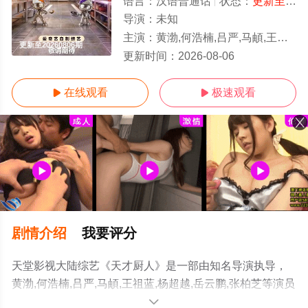
语言：
汉语普通话
状态：
更新至20260806期
导演：
未知
主演：
黄渤,何浩楠,吕严,马頔,王祖蓝,杨超越,岳云鹏,张柏芝
更新至20260806期
更新时间：
2026-08-06
在线观看
极速观看


剧情介绍
我要评分
天堂影视大陆综艺《天才厨人》是一部由知名导演执导，
黄渤,何浩楠,吕严,马頔,王祖蓝,杨超越,岳云鹏,张柏芝等演员
精彩演绎的中国大陆综艺节目，手机免费观看高清未删减
