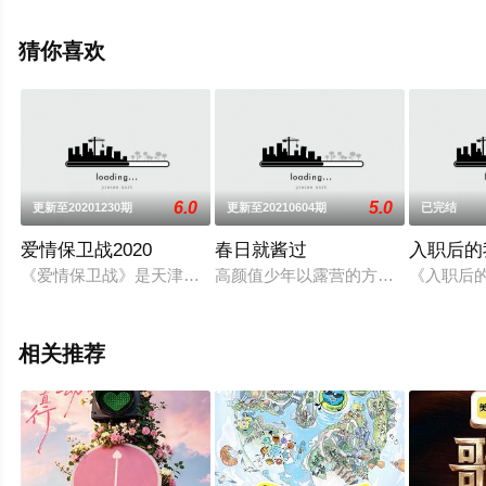
完整版综艺节目就上电影天堂网，更多相关信息可移步至
豆瓣综艺、电视猫或剧情网等平台了解。
猜你喜欢
6.0
5.0
更新至20201230期
更新至20210604期
已完结
爱情保卫战2020
春日就酱过
入职后的
《爱情保卫战》是天津卫视推出的情感心理节目，节目现场邀请
高颜值少年以露营的方式解锁周末短
《入职后
相关推荐