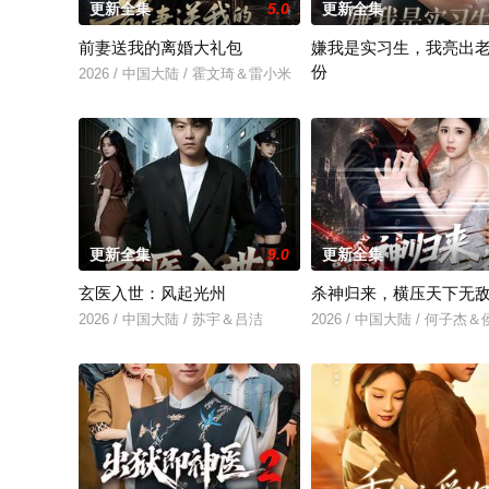
更新全集
5.0
更新全集
前妻送我的离婚大礼包
嫌我是实习生，我亮出
份
2026 / 中国大陆 / 霍文琦＆雷小米
2026 / 中国大陆 / 沈鸿运
更新全集
9.0
更新全集
玄医入世：风起光州
杀神归来，横压天下无
2026 / 中国大陆 / 苏宇＆吕洁
2026 / 中国大陆 / 何子杰