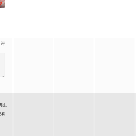
0
影评
爬虫
观看