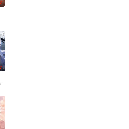
0
0
珂