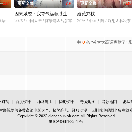
2.0
更新全集
3.0
更新全集
10.
因果系统：我夺气运救苍生
娇藏京枝
肖涵语
2026 / 中国大陆 / 陈景赫＆吕彦霏
2026 / 中国大陆 / 沉思＆林秋奈
共
0
条 “苏太太高调离婚了” 
S订阅
百度蜘蛛
神马爬虫
搜狗蜘蛛
奇虎地图
谷歌地图
必应
堂影视
提供免费高清电影大全、搞笑综艺、经典动漫、无删减电视剧全集在线
Copyright © 2022 qiangshun-sh.com All Rights Reserved
浙ICP备68100549号