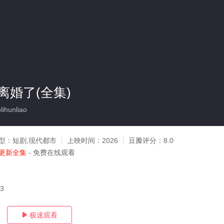
离婚了(全集)
ihunliao
型：
短剧,现代都市
上映时间：
2026
豆瓣评分：
8.0
更新全集
- 免费在线观看
03
极速观看
