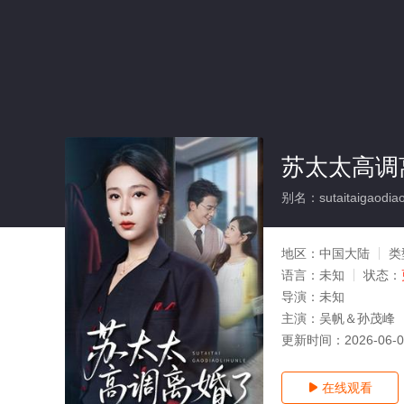
苏太太高调
别名：sutaitaigaodiaol
地区：
中国大陆
类
语言：
未知
状态：
导演：
未知
主演：
吴帆＆孙茂峰
更新时间：
2026-06-
在线观看
