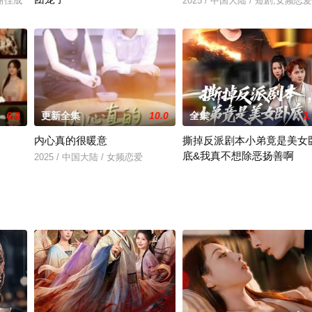
＆谢佳成
2025 / 中国大陆 / 短剧,女频恋爱
2025 / 中国大陆 / 曹渊＆赵奕乔
6.0
更新全集
10.0
全集
3.
内心真的很暖意
撕掉反派剧本小弟竟是美女
底&我真不想除恶扬善啊
2025 / 中国大陆 / 女频恋爱
2025 / 中国大陆 / 反转爽剧