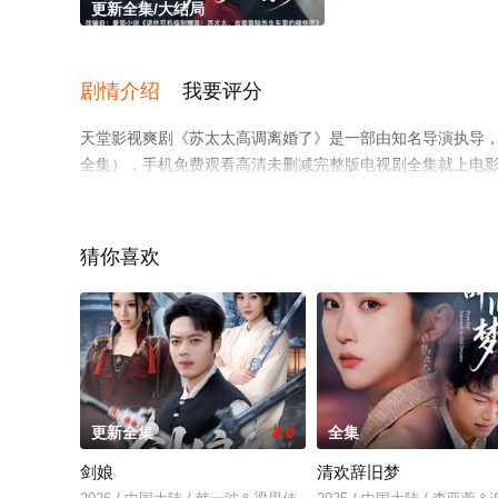
更新全集/大结局
剧情介绍
我要评分
天堂影视爽剧《苏太太高调离婚了》是一部由知名导演执导
全集），手机免费观看高清未删减完整版电视剧全集就上电
猜你喜欢
更新全集
8.0
全集
剑娘
清欢辞旧梦