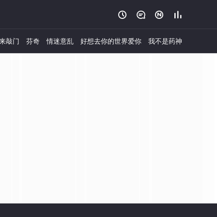




来敲门
芬奇
情迷意乱
好想去你的世界爱你
我不是药神