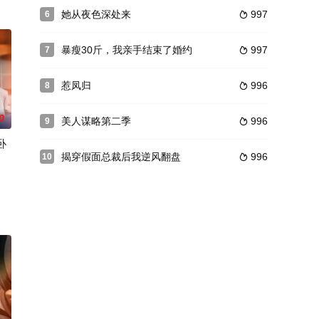
她从夜色深处来
997
6

暴瘦30斤，我亲手结束了婚约
997
7

惹凤归
996
8

0
美人谋略第二季
996
9

卧
揭穿假面总裁后我逆风翻盘
996
10
