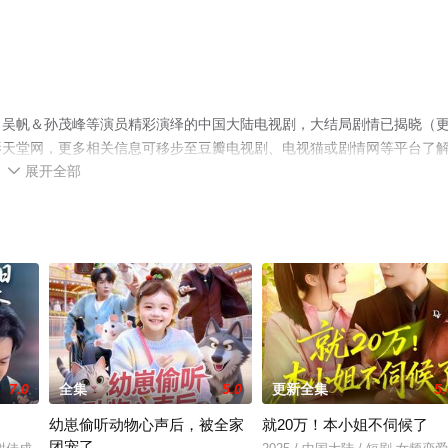
，吴帆＆孙茂峰等演员精彩演绎的中国大陆电视剧，大结局剧情已揭晓（
影天堂网，更多相关信息可移步至豆瓣电视剧、电视猫或剧情网等平台了
展开全部

7.0
全集
5.0
更新全集
5.
幼崽偷听动物心声后，被全家
就20万！本小姐不伺候了
团宠了