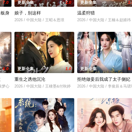
7.0
更新全集
1.0
更新全集
1.
老板身
娘子，别这样
温柔狩猎
2026 / 中国大陆 / 王昭＆恩璟
2026 / 中国大陆 / 王楠＆赵婧祎
＆刘亚倩
6.0
更新全集
1.0
更新全集
9.
敌
重生之诱他沉沦
拒绝做妾后我成了太子侧妃
＆侯梦心
2026 / 中国大陆 / 王棣墨&付秋婷
2026 / 中国大陆 / 李俊辰＆马珺