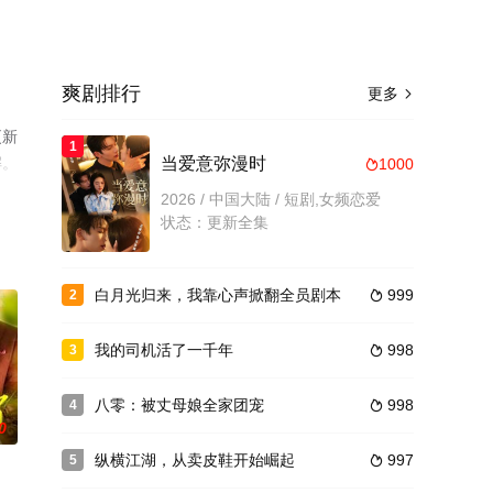
爽剧排行
更多

更新
1
解。
当爱意弥漫时
1000

2026 / 中国大陆 / 短剧,女频恋爱
状态：更新全集
白月光归来，我靠心声掀翻全员剧本
999
2

我的司机活了一千年
998
3

八零：被丈母娘全家团宠
998
4

0
纵横江湖，从卖皮鞋开始崛起
997
5
