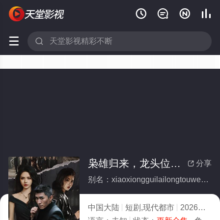






枭雄归来，龙头位置我来坐(全集)
分享

别名：xiaoxiongguilailongtouweizhiwolaizuo
中国大陆
短剧,现代都市
2026
4.0