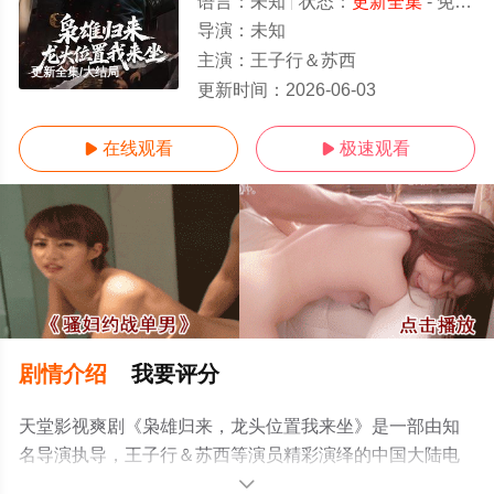
语言：
未知
状态：
更新全集
- 免费在线观看
导演：
未知
主演：
王子行＆苏西
更新全集/大结局
更新时间：
2026-06-03
在线观看
极速观看


剧情介绍
我要评分
天堂影视爽剧《枭雄归来，龙头位置我来坐》是一部由知
名导演执导，王子行＆苏西等演员精彩演绎的中国大陆电
视剧，大结局剧情已揭晓（更新全集），手机免费观看高
