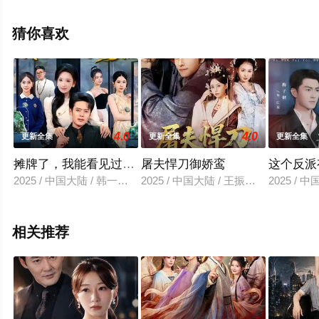
清未删减完整版电视剧全集就上电影天堂网，更多相关信
息可移步至豆瓣电视剧、电视猫或剧情网等平台了解。
猜你喜欢
4.0
4.0
更新全集
更新全集
更新全集
摊牌了，我能看见过去未来
屠夫悍刀御娇鸾
这个反派
2025 / 中国大陆 / 韩一波＆华越
2025 / 中国大陆 / 王振＆苏凝
2025 /
相关推荐