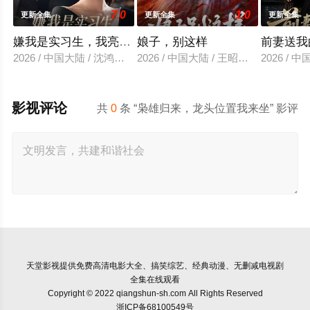
7.0
1.0
更新全集
更新全集
更新全集
嫌我是实习生，我亮出老板身份
娘子，别这样
前妻送我
2026 / 中国大陆 / 沈鸿运＆刘亚倩
2026 / 中国大陆 / 王昭＆恩璟
2026 /
影视评论
共
0
条 “枭雄归来，龙头位置我来坐” 影评
天堂影视
提供免费高清电影大全、搞笑综艺、经典动漫、无删减电视剧
全集在线观看
Copyright © 2022 qiangshun-sh.com All Rights Reserved
浙ICP备68100549号