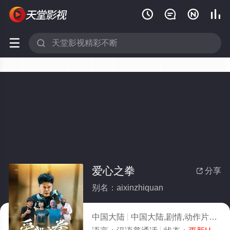






爱心之拳
分享

别名：aixinzhiquan
中国大陆
中国大陆,剧情,动作片
202