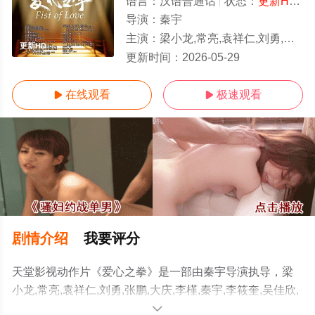
语言：
汉语普通话
状态：
更新HD/高清
导演：
秦宇
主演：
梁小龙,常亮,袁祥仁,刘勇,张鹏,大庆,李槿,秦宇,李筱奎,吴佳欣,高泽奇,郑琳瑶
更新HD
更新时间：
2026-05-29
在线观看
极速观看


剧情介绍
我要评分
天堂影视动作片《爱心之拳》是一部由秦宇导演执导，梁
小龙,常亮,袁祥仁,刘勇,张鹏,大庆,李槿,秦宇,李筱奎,吴佳欣,
高泽奇,郑琳瑶等演员精彩演绎的中国大陆电影，手机免费
