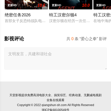
10.0
10.0
更新HD
更新HD
更新HD
绝密任务2026
特工汉密尔顿4
特工汉密
首部女子反恐特战队电影，面对恐怖主义恶势力，“最飒女子反恐
汉密尔顿在经历一次任务的严重后果
在地中海
影视评论
共
0
条 “爱心之拳” 影评
天堂影视
提供免费高清电影大全、搞笑综艺、经典动漫、无删减电视剧
全集在线观看
Copyright © 2022 qiangshun-sh.com All Rights Reserved
浙ICP备68100549号