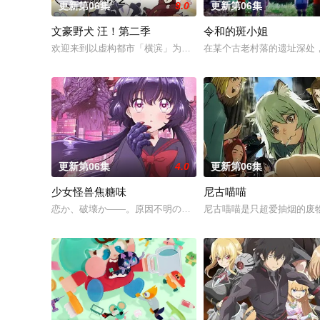
更新第06集
9.0
更新第06集
文豪野犬 汪！第二季
令和的斑小姐
欢迎来到以虚构都市「横滨」为舞台，一众如同疯跑乱咬、四处乱
在某个古老村落的遗址深处，
更新第06集
4.0
更新第06集
少女怪兽焦糖味
尼古喵喵
恋か、破壊か――。原因不明の病に悩まされている女子高生・
尼古喵喵是只超爱抽烟的废