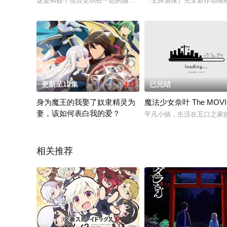
这是和数个怪异交织在一起的微不足道的友情和别离的故事。返老还
『王牌酒保』完全新作动画
更新至12集
1.0
已完结
身为魔王的我娶了奴隶精灵为
魔法少女奈叶 The MOVIE
妻，该如何表白我的爱？
平凡小镇，生活在五口之家
手岛史词原作小说《身为魔王的我娶了奴隶精灵为妻，该如何表
相关推荐