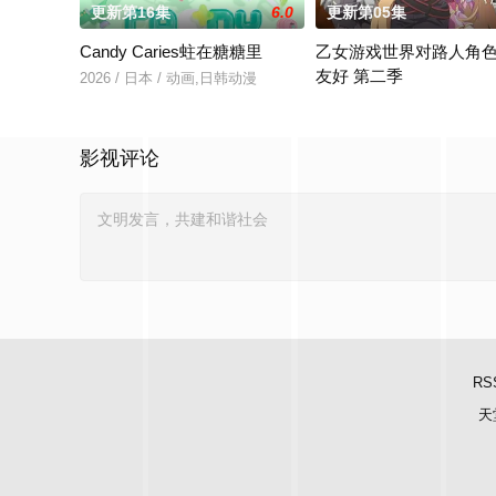
更新第16集
6.0
更新第05集
Candy Caries蛀在糖糖里
乙女游戏世界对路人角
友好 第二季
2026 / 日本 / 动画,日韩动漫
前世身为社畜的里昂，转生
影视评论
RS
天