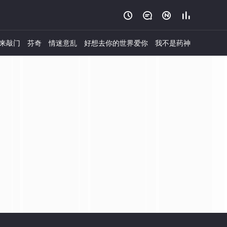




来敲门
芬奇
情迷意乱
好想去你的世界爱你
我不是药神