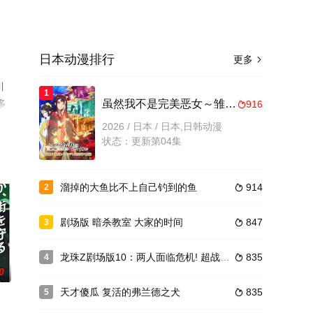
日本动漫排行
更多

川
1
多
虽然我不是完美恶女～雏宫蝶鼠替换传～
916

2026 / 日本 / 日本,日韩动漫
状态：更新第04集
溜掉的大鱼比不上自己钓到的鱼
914
2

剧场版 暗杀教室 大家的时间
847
3

龙珠Z剧场版10：两人面临危机! 超战士难以成眠
835
4

0
天才傻瓜 复活的弗兰德之犬
835
5
