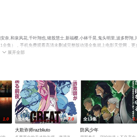
,和泉风花,千叶翔也,猪股慧士,新福樱,小林千晃,鬼头明里,波多野翔,
-1全集），手机免费观看高清未删减完整版动漫全集就上电影天堂网，更
展开全部

1.0
全4集
7.0
全13集
5.
大欺诈师razbliuto
防风少年