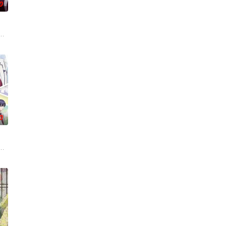
0
两方， 是专接棘手麻烦案件的侦
可触碰之物”。世代担任山神守护的三十木谷家的孩子——日向和薰，
结晶释放出的神秘粒子“梅比乌斯之尘”的影响，一部分孩子获得了名为“拉姆斯
艾福达尔从现代转生至异世界后，将人生的一切都花费在研究魔导上。当他了解
0
出会いでクラスのモテ男子・南新汰
，偶尔还会做出一些违法乱纪的事。幸好她身边有贴心的管家婆妹妹猫以
会等在原作中广受欢迎的篇章，细腻地描绘了瑞稀、佐野、中津三人之间的情感
。然而，与其他防御职业相比，其性能缺乏灵活性，攻击性能过低，导致连等级