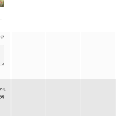
0
然每个人都拥有耀眼夺目的个性与实力，但现在的她们根本无法进行任何乐团活
冶，原本与母亲两人过着虽清贫却幸福的生活。然而有一天，她深爱的母亲去
的依仗，就是前世被妹妹逼着通关这款游戏积攒下来的游戏情报。里昂靠
影评
爬虫
观看