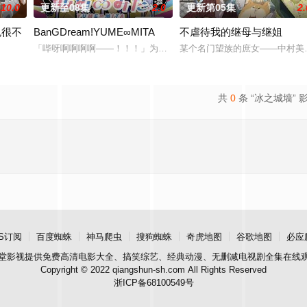
10.0
更新至08集
2.0
更新第05集
2.
色很不
BanGDream!YUME∞MITA
不虐待我的继母与继姐
「哔呀啊啊啊啊——！！！」为了乐团出道而突然集结的团员们！虽
某个名门望族的庶女——中村美
到了某款剑与魔法题材的乙女游戏世界。 这个世界奉行女尊男卑，他手中仅剩
共
0
条 “冰之城墙” 
S订阅
百度蜘蛛
神马爬虫
搜狗蜘蛛
奇虎地图
谷歌地图
必应
堂影视
提供免费高清电影大全、搞笑综艺、经典动漫、无删减电视剧全集在线
Copyright © 2022 qiangshun-sh.com All Rights Reserved
浙ICP备68100549号