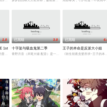
童的怪异“月读的变若水”，绝对不能读出声来的“异界之歌”，来路不明的书不
制作发表
多萝西自称天才欺诈师，邀请洛朗·蒂埃里进入游戏世界。在与上海
用那拳头，守护街道！不良高中
1.0
已完结
3.0
已完结
6.
 1st
十字架与吸血鬼第二季
王子的本命是反派大小姐
的普通小学生高町奈叶（田村由香里配音）与好友月村铃鹿（清水爱配音）和爱
青野月音（岸尾大辅 配音）是一个平凡的高中男生，在升学考试之
《转生初夜贪婪所求~王子的本命是恶役
白我的爱？》宣布正进行动画化企划！