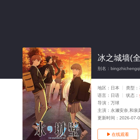
冰之城墙(全
别名：bingzhichengq
地区：
日本
类型：
语言：
日语
状态：
导演：
万球
主演：
永濑安奈,和泉
更新时间：
2026-07-
在线观看
