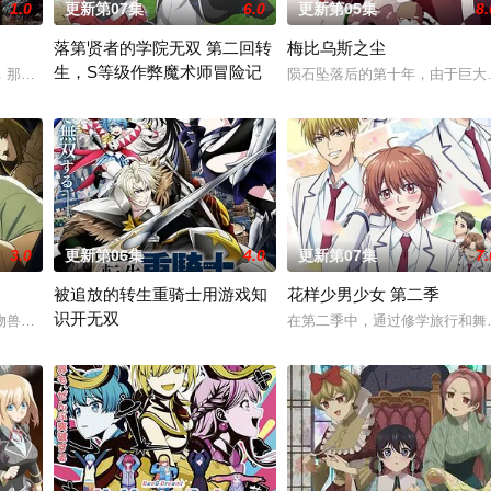
1.0
更新第07集
6.0
更新第05集
8.
落第贤者的学院无双 第二回转
梅比乌斯之尘
生，S等级作弊魔术师冒险记
窜的迷途犬们，热热闹闹、鸡飞狗跳的日常世界！ 依旧针锋相对、冲突不断的
那一片禁止入内的区域里，存在着被口口相传为“窥之生厄、亵之招祟”的“不
陨石坠落后的第十年，由于巨大
由绝望中转生的最强贤者，到400年后的世界一展外挂威能！大贤者
3.0
更新第06集
4.0
更新第07集
7.
被追放的转生重骑士用游戏知
花样少男少女 第二季
识开无双
赤石黒絵（クロエ）。不器用で人との交流を避けて生きてきた彼女は、とある
物兽人！因为缺乏伦理与卫生观念，不是把烟头往窗外乱丢，就是对人乱吐口水
在第二季中，通过修学旅行和舞
“重骑士”——那是一个以防御为主，吸引敌人攻击以保护队友的职业