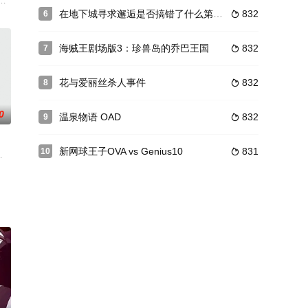
知不觉间排列在书架上“逆偷
龙虎帮的博弈中失败，她失去了性命……应该的。在海边的小村庄，离亚洲城市
生·樱 的打架英雄传说！偏差值是最底层，喧哗上等。超不良学校而闻名的高中
在地下城寻求邂逅是否搞错了什么第四季Part2
832
6

海贼王剧场版3：珍兽岛的乔巴王国
832
7

花与爱丽丝杀人事件
832
8

0
温泉物语 OAD
832
9

新网球王子OVA vs Genius10
831
10

丽莎·巴尼斯（钉宫理惠配音）过着无忧无虑的生活。这一日，她们偶然
中，月音发挥失常，导致了无学可上的尴尬局面，就在此时，一间名为阳海学园
千金》是由studio HōKIBOSHI制作的日本电视动画[1]，于2022年1月9日