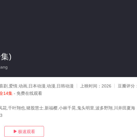
集)
iang
喜剧,爱情,动画,日本动漫,动漫,日韩动漫
上映时间：
2026
豆瓣评分
全14集
- 免费在线观看
风花,千叶翔也,猪股慧士,新福樱,小林千晃,鬼头明里,波多野翔,川井田夏海
03
极速观看
