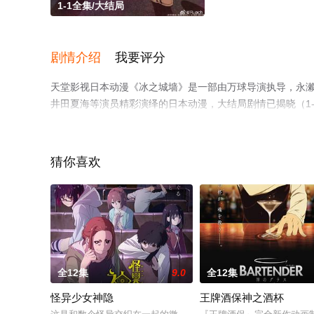
1-1全集/大结局
剧情介绍
我要评分
天堂影视日本动漫《冰之城墙》是一部由万球导演执导，永濑安奈
井田夏海等演员精彩演绎的日本动漫，大结局剧情已揭晓（1
相关信息可移步至豆瓣动漫、电视猫或剧情网等平台了解。
猜你喜欢
全12集
9.0
全12集
怪异少女神隐
王牌酒保神之酒杯