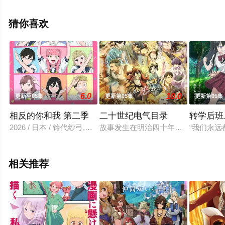
堂网，更多相关信息可移步至豆瓣动漫、电视猫或剧情网
等平台了解。
猜你喜欢
6.0
10.0
更新至05集
更新第05集
更新第05集
相反的你和我 第二季
二十世纪电气目录
转学后班
2026 / 日本 / 铃代纱弓,坂田将吾,谷口梦奈,平林瑚夏,岩田安吉
故事发生在明治四十年（1907 年
“我们永
相关推荐