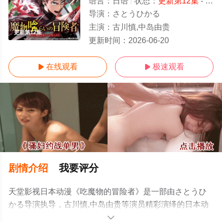
语言：
日语
状态：
更新第12集
- 免费在线观看
导演：
さとうひかる
主演：
古川慎,中岛由贵
更新第12集
更新时间：
2026-06-20
在线观看
极速观看


剧情介绍
我要评分
天堂影视日本动漫《吃魔物的冒险者》是一部由さとうひ
かる导演执导，古川慎,中岛由贵等演员精彩演绎的日本动
漫，手机免费观看高清未删减完整版动漫全集就上电影天
