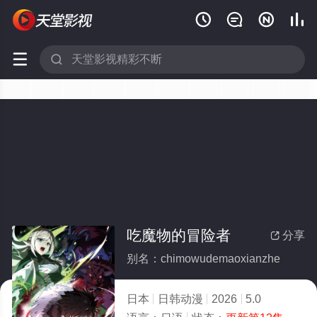






吃魔物的冒险者
分享

别名：chimowudemaoxianzhe
日本
日韩动漫
2026
5.0