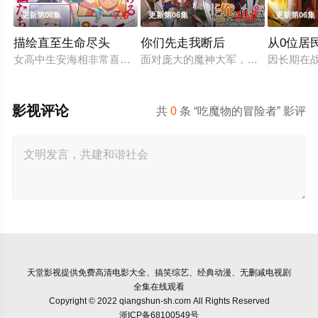
7.0
10.0
更新第06集
更新第06集
更新第06集
描绘直至生命尽头
你们先走我断后
从0位居
女高中生安海相非常喜欢看漫画，尤其是 ☆野0 的《机器太与
面对庞大的魔神大军，为了回避全灭
因长期在
影视评论
共
0
条 “吃魔物的冒险者” 影评
天堂影视
提供免费高清电影大全、搞笑综艺、经典动漫、无删减电视剧
全集在线观看
Copyright © 2022 qiangshun-sh.com All Rights Reserved
浙ICP备68100549号