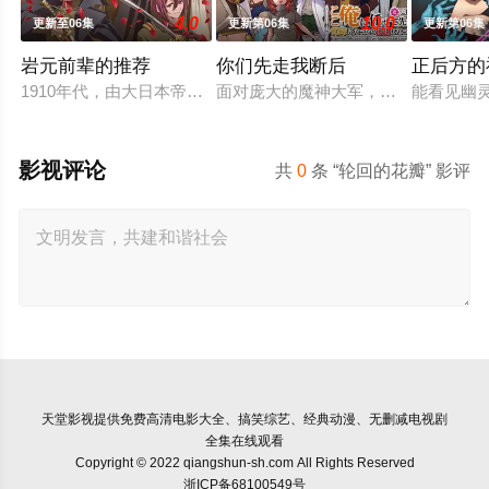
4.0
10.0
更新至06集
更新第06集
更新第06集
岩元前辈的推荐
你们先走我断后
正后方的
1910年代，由大日本帝国陆军设立的学校——陆军栖凤中学。
面对庞大的魔神大军，为了回避全灭
能看见幽
影视评论
共
0
条 “轮回的花瓣” 影评
天堂影视
提供免费高清电影大全、搞笑综艺、经典动漫、无删减电视剧
全集在线观看
Copyright © 2022 qiangshun-sh.com All Rights Reserved
浙ICP备68100549号