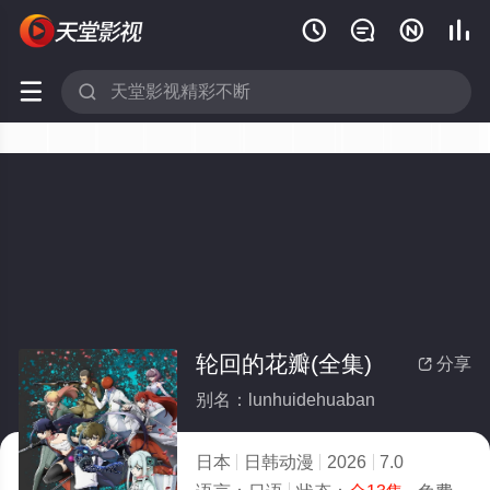






轮回的花瓣(全集)
分享

别名：lunhuidehuaban
日本
日韩动漫
2026
7.0