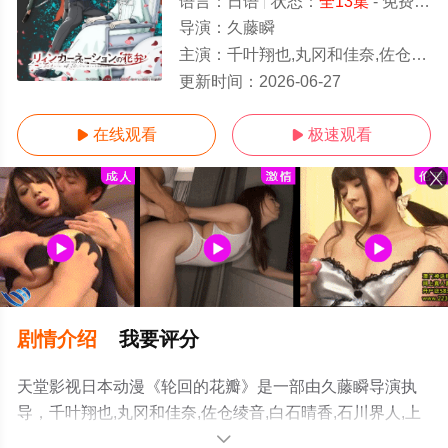
语言：
日语
状态：
全13集
- 免费在线观看
导演：
久藤瞬
主演：
千叶翔也,丸冈和佳奈,佐仓绫音,白石晴香,石川界人,上田丽奈,井上麻里奈,仲村宗悟,福山润,小西克幸,富田美忧,村濑步
全13集/大结局
更新时间：
2026-06-27
在线观看
极速观看


剧情介绍
我要评分
天堂影视日本动漫《轮回的花瓣》是一部由久藤瞬导演执
导，千叶翔也,丸冈和佳奈,佐仓绫音,白石晴香,石川界人,上
田丽奈,井上麻里奈,仲村宗悟,福山润,小西克幸,富田美忧,村
