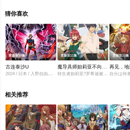
濑步,水中雅章,浪川大辅,樱井孝宏,阪口周平,细谷佳正,花江
夏树,飞田展男等演员精彩演绎的日本动漫，大结局剧情已
猜你喜欢
揭晓（全13集），手机免费观看高清未删减完整版动漫全
集就上电影天堂网，更多相关信息可移步至豆瓣动漫、电
视猫或剧情网等平台了解。
10.0
7.0
更新至10集
更新至11集
更新至10集
古连泰沙U
魔导具师妲莉亚不向人低头
再见，地
2024 / 日本 / 入野自由,下野纮,上坂堇,东山奈央,田中美海,户
转生者妲莉亚?罗希迪被未婚夫背叛
自分は何
相关推荐