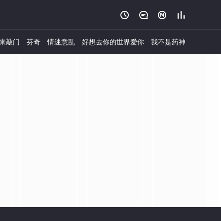




来敲门
芬奇
情迷意乱
好想去你的世界爱你
我不是药神