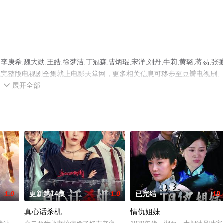
,魏大勋,王皓,徐梦洁,丁冠森,曹炳琨,宋洋,刘丹,牛莉,黄璐,蒋易,张
减完整版电视剧全集就上电影天堂网，更多相关信息可移步至豆瓣电视剧
展开全部

1.0
更新第14集
1.0
已完结
10.
真心话杀机
情仇姐妹