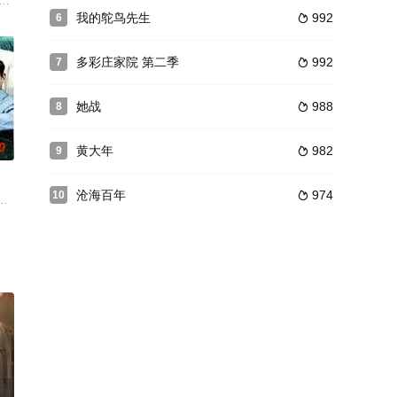
儿手术结缘契约婚姻，历经误会与刁
媒、光线传媒联合出品，@熊梓淇 @蔡文静 领衔主演的都市情感剧
亡。过失杀人的老疤受到了法律的惩罚，其女儿阳馨误以为余二两全家伤害了父
叶家两个女儿紫萱与紫桐都自幼定亲，紫萱的婆家潘家日渐没落，只剩潘永清一
我的鸵鸟先生
992
6

多彩庄家院 第二季
992
7

她战
988
8

0
黄大年
982
9

沧海百年
974
10

人的眼光却不行。好赌的丈夫为躲债
“中国梦”的故 事。
，讲述一个朴实善良的农村女孩“葵花”，为了给进城上大学的男友付学费，独
所领养，吴母认定慈惠是吴父在外的私生女，直至成年后，慈惠与家栋完婚，才