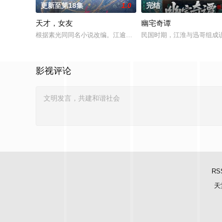
更新至第18集
1.0
完结
天才，女友
幽宅奇谭
根据素光同同名小说改编。江逾白长大以后，林知夏忽然对他说：
民国时期，江淮与迅哥组成说
影视评论
RS
天