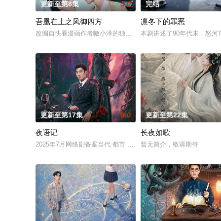
更新至第8集
5.0
完结
吾凰在上之凤御四方
凛冬下的罪恶
改编自快看漫画作者嗷小泽的独家连载漫画《吾凰在上》。 现代
本剧讲述了90年代末，怒河
更新至第17集
9.0
更新至第22集
夜语记
长夜如歌
2025年7月网络剧备案当代 都市 海南越酷文化传媒有限公司
暂无简介，敬请期待