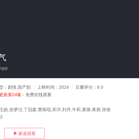
气
gqi
型：
剧情,国产剧
上映时间：
2024
豆瓣评分：
6.0
更新第24集
- 免费在线观看
王皓,徐梦洁,丁冠森,曹炳琨,宋洋,刘丹,牛莉,黄璐,蒋易,张弛
03
极速观看
