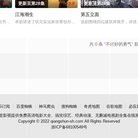
9.0
更新至第28集
9.0
更新至第28集
3.
江海潮生
第五立面
“江逾白，我喜欢你，哲学和生物学意义上的喜欢。”那个夜晚，他脸颊微热，
书班子，偶遇“白天人住屋，晚上鬼占房”的阴阳宅，江淮被掳走配“阴婚”。
本剧讲述了状元实业家张謇创办大生企业，实业报国的故事。甲午战
该剧围绕四位建筑师展开，讲述
共
0
条 “不讨好的勇气” 
S订阅
百度蜘蛛
神马爬虫
搜狗蜘蛛
奇虎地图
谷歌地图
必应
堂影视
提供免费高清电影大全、搞笑综艺、经典动漫、无删减电视剧全集在线
Copyright © 2022 qiangshun-sh.com All Rights Reserved
浙ICP备68100549号