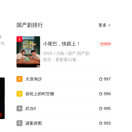
国产剧排行
更多

弛
1
、电
小尾巴，快跟上！
999

2026 / 大陆 / 国产,国产剧
状态：更新第12集
大浪淘沙
997
2

齿轮上的时空糖
996
3

武当II
995
4

0
谜案拼图
993
5
