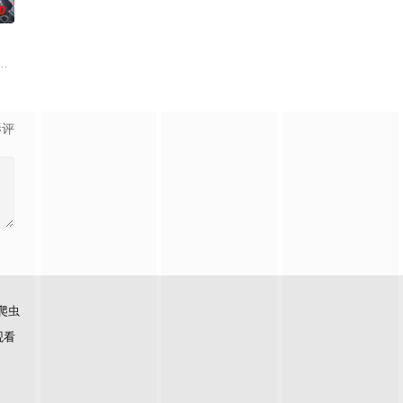
0
还听见自己加速的心跳声……
他与女探长穆英搭档，侦破阎王娶亲、五鬼运财、木偶杀人、花妖勾魂
争后，国家蒙羞，张謇虽高中状元，却渴望寻求强国之路。他毅然弃政从商，殚
了他们在中意合作项目中面对专业挑战与境外竞争，通过创新实践实现本土设
影评
爬虫
观看