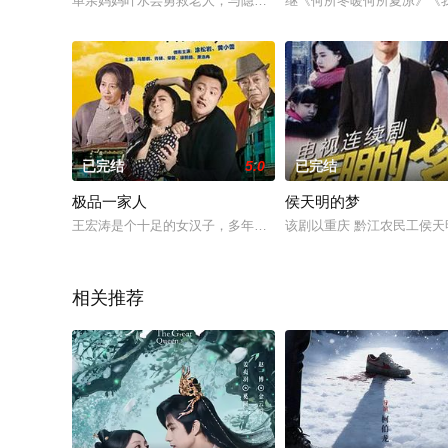
单亲妈妈叶水芸勇救老人，与隐富归乡的林山远因车祸结缘。林
继《何所冬暖何所夏凉》《
已完结
5.0
已完结
极品一家人
侯天明的梦
王宏涛是个十足的女汉子，多年前南下深圳闯荡，在挤满了男人
该剧以重庆 黔江农民工侯天
相关推荐