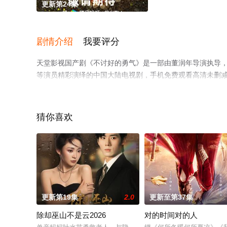
更新第24集
剧情介绍
我要评分
天堂影视国产剧《不讨好的勇气》是一部由董润年导演执导，李庚希
等演员精彩演绎的中国大陆电视剧，手机免费观看高清未删
视猫或剧情网等平台了解。
猜你喜欢
更新第19集
2.0
更新至第37集
除却巫山不是云2026
对的时间对的人