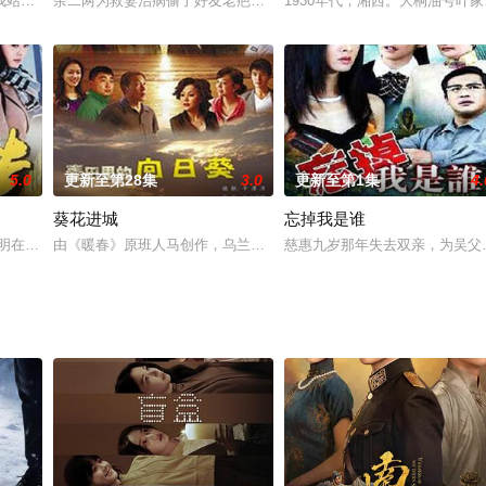
山远扎根乡村打造度假村，以爱守护，助农兴村，多次为叶水芸解围。二人因女
我站在桥上看风景》之后，@顾西爵 的又一部作品被搬上荧屏啦！这部由领誉传
余二两为救妻治病偷了好友老疤积蓄，老疤追债致使对方妻子意外死
1930年代，湘西。大桐油号
5.0
更新至第28集
3.0
更新至第1集
4.
葵花进城
忘掉我是谁
的厨房里杀出了一条血路，成为一家五星级饭店的主厨。王宏涛事业不错，看男
明在重庆和北京职场 打拼的故事为主线,讲述了一个农村草 根青年及其一家人追寻
由《暖春》原班人马创作，乌兰塔娜执导的温情励志大戏《葵花进城》
慈惠九岁那年失去双亲，为吴父