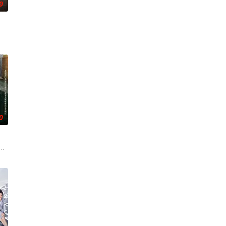
0
重重危机，而在一次次险象环生中
侦手段，接连破获数起重案要案的艰难过程。案件设计采用 “积案
复仇的受害者；临终前与遗憾和解的“无用之人”；共享同一具躯体的人格“刮刮
0
科三元及第入翰林院的奇女子。十年前的她被他从死人堆里救出来，蓬头垢面口
生苏琳（黄杨钿甜 饰），虽自小被父母忽视，在艰苦环境中长大，但她始终刻