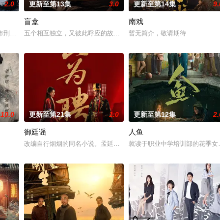
2.0
更新至第13集
3.0
更新至第14集
9.
盲盒
南戏
少女奚圆（姜贞羽 饰）因意外踏入玄机界，继而卷入虎云国内乱的漩涡，身陷
市刑侦支队在无普及监控、无DNA鉴定技术的支持下，通过摸排、勘查等传统刑
五个相互独立，又彼此呼应的故事——用一场精心策划的“夏令营”完成
暂无简介，敬请期待
10.0
更新至第21集
1.0
更新至第12集
2.
御廷谣
人鱼
改编自行烟烟的同名小说。孟廷辉，大平王朝有史以来个以女子进士
就读于职业中学培训部的花季女