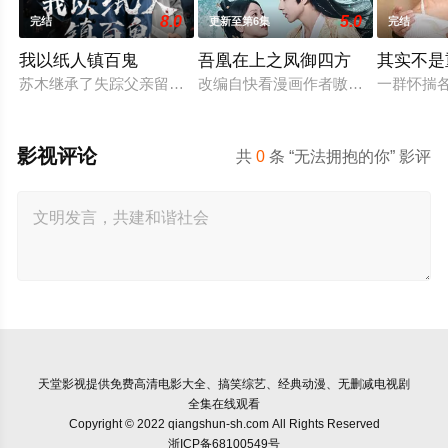
8.0
5.0
完结
更新至第6集
完结
我以纸人镇百鬼
吾凰在上之凤御四方
其实不是
苏木继承了失踪父亲留下的白事馆，本想低调扎纸维生，却因一
改编自快看漫画作者嗷小泽的独家连
一群怀揣
影视评论
共
0
条 “无法拥抱的你” 影评
天堂影视
提供免费高清电影大全、搞笑综艺、经典动漫、无删减电视剧
全集在线观看
Copyright © 2022 qiangshun-sh.com All Rights Reserved
浙ICP备68100549号