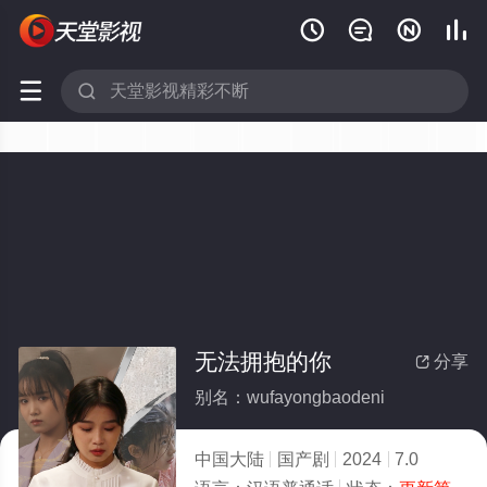






无法拥抱的你
分享

别名：wufayongbaodeni
中国大陆
国产剧
2024
7.0