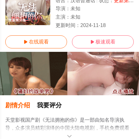
语言：
汉语普通话
状态：
更新第16集
导演：
未知
主演：
未知
更新第16集
更新时间：
2024-11-18
在线观看
极速观看


剧情介绍
我要评分
天堂影视国产剧《无法拥抱的你》是一部由知名导演执
导，众多演员精彩演绎的中国大陆电视剧，手机免费观看
高清未删减完整版电视剧全集就上电影天堂网，更多相关
