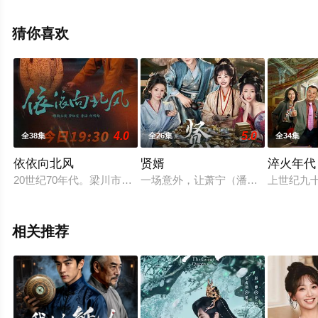
信息可移步至豆瓣电视剧、电视猫或剧情网等平台了解。
猜你喜欢
4.0
5.0
全38集
全26集
全34集
依依向北风
贤婿
淬火年代
20世纪70年代。梁川市的一群知青在下乡时结下了深厚情谊，
一场意外，让萧宁（潘毅鸿 饰）魂
上世纪九
相关推荐