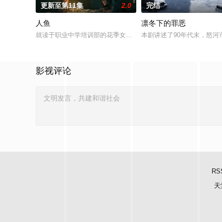
更新至第11集
2.0
完结
人鱼
凛冬下的罪恶
就读于职业中学培训部的花季女生苏琳（黄杨钿甜 饰），虽自小
本剧讲述了90年代末，怒河
影视评论
RS
天