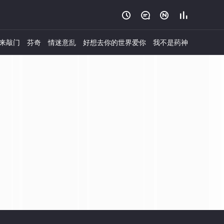




来敲门
芬奇
情迷意乱
好想去你的世界爱你
我不是药神