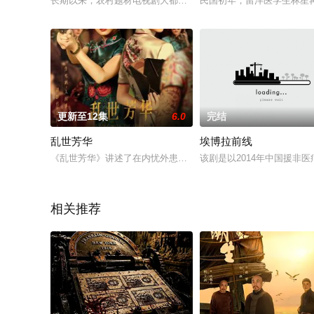
长期以来，农村题材电视剧大都是反映北方农民生活，鲜有塑造
民国初年，留洋医学生林星
更新至12集
6.0
完结
乱世芳华
埃博拉前线
《乱世芳华》讲述了在内忧外患、腐败之风横行的民国时期，几
该剧是以2014年中国援非
相关推荐