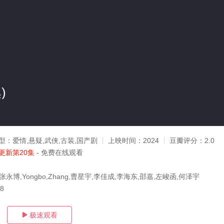
)
型：
爱情,悬疑,武侠,古装,国产剧
上映时间：
2024
豆瓣评分：
2.0
更新第20集
- 免费在线观看
张永博,Yongbo,Zhang,曹星宇,李佳成,李海东,邵嘉,左峻函,何泽宇
28
极速观看
