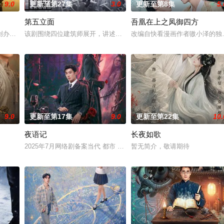
9.0
更新至第27集
3.0
更新至第8集
5.
第五立面
吾凰在上之凤御四方
钞货币。根据党中央指示，高景波、徐邵梁、孙希光和黄鹰等人开始筹备建立冀
创办大生企业，实业报国的故事。甲午战争后，国家蒙羞，张謇虽高中状元，却
该剧围绕四位建筑师展开，讲述了他们在中意合作项目中面对专业挑
改编自快看漫画作者嗷小泽的独
9.0
更新至第17集
9.0
更新至第22集
10.
夜语记
长夜如歌
完成复仇的受害者；临终前与遗憾和解的“无用之人”；共享同一具躯体的人格“
2025年7月网络剧备案当代 都市 海南越酷文化传媒有限公司
暂无简介，敬请期待