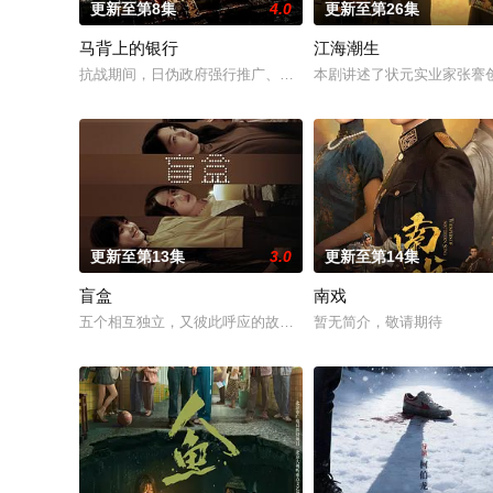
更新至第8集
4.0
更新至第26集
马背上的银行
江海潮生
抗战期间，日伪政府强行推广、使用由“中国准备银行”发行的伪
本剧讲述了状元实业家张謇
更新至第13集
3.0
更新至第14集
盲盒
南戏
五个相互独立，又彼此呼应的故事——用一场精心策划的“夏令营”
暂无简介，敬请期待