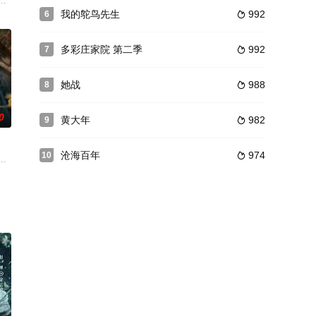
农村生活的作品。
做家庭医生。谁知方老爷遇害，林星苒成了头号嫌疑人。好死不死，前来
、乒乓球、太极拳、游泳等，又有大家并不熟悉的项目例如击剑、跆拳道、自行
》是一部反映现代农村生活题材的电视剧。它讲述的是：在落实贯彻中央“关于
我的鸵鸟先生
992
6

多彩庄家院 第二季
992
7

她战
988
8

0
黄大年
982
9

沧海百年
974
10

恶扬善之事迹，辗转于善恶是非难辨
0年5月12日在优酷播出。[1][2]该剧围绕“城镇户口”展开，讲述的是中国
年，突破天人境界，斩下宿敌修罗夜天进入天梯幻境。而想要真正成为天人，