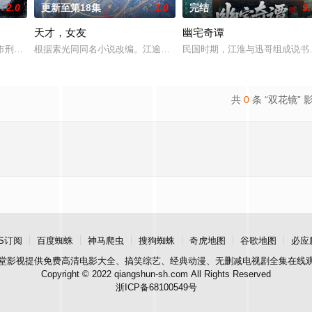
2.0
更新至第18集
1.0
完结
9.
天才，女友
幽宅奇谭
被父母忽视，在艰苦环境中长大，但她始终刻苦学习，憧憬未来。为此，苏琳
市刑侦支队在无普及监控、无DNA鉴定技术的支持下，通过摸排、勘查等传统刑
根据素光同同名小说改编。江逾白长大以后，林知夏忽然对他说：“江
民国时期，江淮与迅哥组成说书
共
0
条 “双花镜” 
S订阅
百度蜘蛛
神马爬虫
搜狗蜘蛛
奇虎地图
谷歌地图
必应
堂影视
提供免费高清电影大全、搞笑综艺、经典动漫、无删减电视剧全集在线
Copyright © 2022 qiangshun-sh.com All Rights Reserved
浙ICP备68100549号