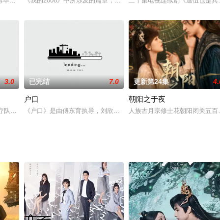
南方农民形象、反映南方乡土风情的电视剧，而《古村女人》正是一部述说南方
苒毕业归来，发现母亲惨死，为了查清真相报仇，她潜伏进嫌疑人首富方老爷家
《我的2008》中所涉及的篇章，既有中国的传统强项体操、羽毛球
二十集电视连续剧《退伍也是兵
3.0
已完结
7.0
更新第24集
4.
户口
朝阳之于夜
名受过特殊训练、性格迥异的少女，为了追求内心的爱与正义，几经生死，行惩
医疗队抗击“埃博拉”病毒过程为原型，传递构建“人类命运共同体”的理念。
《户口》是由傅东育执导，刘欣、李梦男、邵峰主演的剧情电视剧，于201
人族古月宗修士花朝阳闭关五百