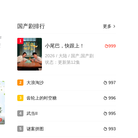
国产剧排行
更多

宇
1
更
小尾巴，快跟上！
999

2026 / 大陆 / 国产,国产剧
状态：更新第12集
大浪淘沙
997
2

齿轮上的时空糖
996
3

武当II
995
4

0
谜案拼图
993
5
