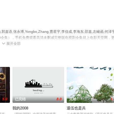
张永博,Yongbo,Zhang,曹星宇,李佳成,李海东,邵嘉,左峻函,何泽
20全集），手机免费观看高清未删减完整版电视剧全集就上电影天堂网，
展开全部
解。

5.0
已完结
8.0
完结
1.
我的2008
退伍也是兵