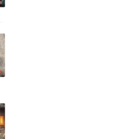
0
南银行，手艺人张宝田在共产党人
渴望寻求强国之路。他毅然弃政从商，殚精竭虑，创办了中国第一家民营
战与境外竞争，通过创新实践实现本土设计理念突破的故事。
家连载漫画《吾凰在上》。 现代少女奚圆（姜贞羽 饰）因意外踏入玄机界，
0
刮刮乐”；病床前不离不弃的