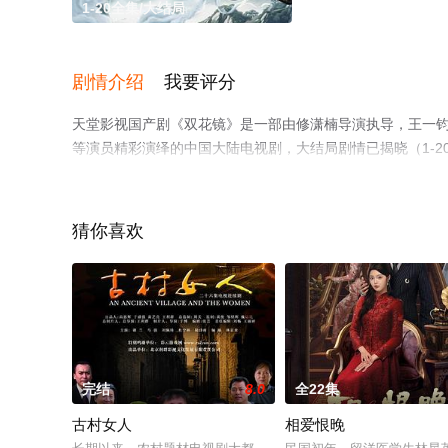
1-20全集/大结局
剧情介绍
我要评分
天堂影视国产剧《双花镜》是一部由修潇楠导演执导，王一钧,郭嘉语,
等演员精彩演绎的中国大陆电视剧，大结局剧情已揭晓（1-
多相关信息可移步至豆瓣电视剧、电视猫或剧情网等平台了
猜你喜欢
完结
8.0
全22集
古村女人
相爱恨晚