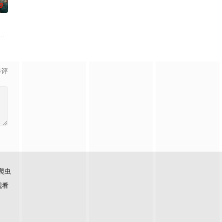
0
苦练口语并争取到了英文朗诵剧中小
侦手段，接连破获数起重案要案的艰难过程。案件设计采用 “积案
逾白，我喜欢你，哲学和生物学意义上的喜欢。”那个夜晚，他脸颊微热，还听
班子，偶遇“白天人住屋，晚上鬼占房”的阴阳宅，江淮被掳走配“阴婚”。他与
影评
爬虫
观看