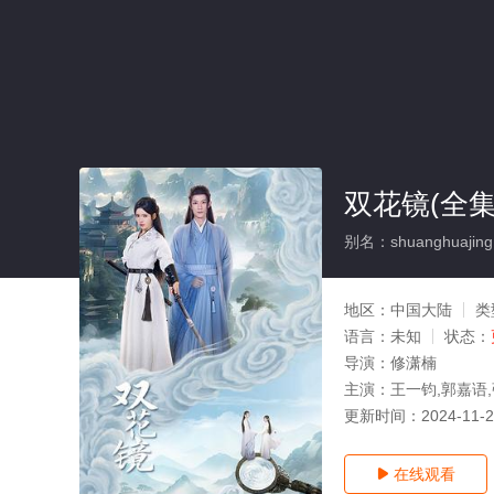
双花镜(全集
别名：shuanghuajing
地区：
中国大陆
类
语言：
未知
状态：
导演：
修潇楠
主演：
王一钧,郭嘉语,
更新时间：
2024-11-
在线观看
