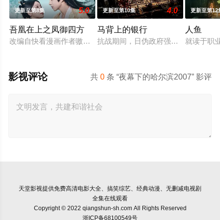
5.0
4.0
更新至第8集
更新至第10集
更新至第12
吾凰在上之凤御四方
马背上的银行
人鱼
改编自快看漫画作者嗷小泽的独家连载漫画《吾凰在上》。 现代
抗战期间，日伪政府强行推广、使用
就读于职
影视评论
共
0
条 “夜幕下的哈尔滨2007” 影评
天堂影视
提供免费高清电影大全、搞笑综艺、经典动漫、无删减电视剧
全集在线观看
Copyright © 2022 qiangshun-sh.com All Rights Reserved
浙ICP备68100549号