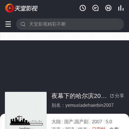






夜幕下的哈尔滨2007(全集)
分享

别名：yemuxiadehaerbin2007
大陆
国产,国产剧
2007
5.0