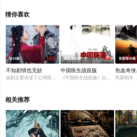
局剧情已揭晓（已完结），手机免费观看高清未删减完整
版电视剧全集就上电影天堂网，更多相关信息可移步至豆
猜你喜欢
瓣电视剧、电视猫或剧情网等平台了解。
10.0
4.0
全18集
更新第05集
更新第36集
不知剧情也无妨
中国医生战疫版
热血奇侠
该剧主要讲述了心理医生宋景丞与“幻想症”病人张一梦在治疗过
《中国医生战疫版》以时间线为推进，
民国初年
相关推荐