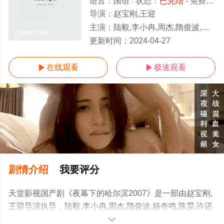
语言：
国语
状态：
已完结
- 免费在线观看
导演：
赵宝刚,王迎
主演：
陆毅,李小冉,周杰,隋俊波,杨奇鸣,陈昊,许还幻,三浦研一,井上朋子
已完结/大结局
更新时间：
2024-04-27
在线观看
极速观看


剧情介绍
我要评分
天堂影视国产剧《夜幕下的哈尔滨2007》是一部由赵宝刚,
王迎导演执导，陆毅,李小冉,周杰,隋俊波,杨奇鸣,陈昊,许还
幻,三浦研一,井上朋子等演员精彩演绎的大陆电视剧，大结
