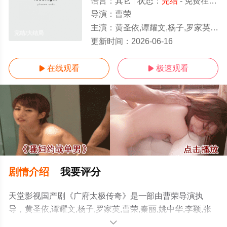
语言：
其它
状态：
完结
- 免费在线观看
导演：
曹荣
主演：
黄圣依,谭耀文,杨子,罗家英,曹荣,秦丽,姚中华,李颖,张钧涵,王少君,李玉龙,洋光
完结/大结局
更新时间：
2026-06-16
在线观看
极速观看


剧情介绍
我要评分
天堂影视国产剧《广府太极传奇》是一部由曹荣导演执
导，黄圣依,谭耀文,杨子,罗家英,曹荣,秦丽,姚中华,李颖,张
钧涵,王少君,李玉龙,洋光等演员精彩演绎的大陆电视剧，大
