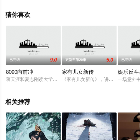
结局剧情已揭晓（完结），手机免费观看高清未删减完整
版电视剧全集就上电影天堂网，更多相关信息可移步至豆
猜你喜欢
瓣电视剧、电视猫或剧情网等平台了解。
9.0
5.0
已完结
更新至第20集
已完结
8090向前冲
家有儿女新传
娱乐反斗
蒋天涯和夏志刚读大学时是最好的朋友。蒋天涯出生知识分子家庭
《家有儿女新传》，讲述了同一个小
一场意外
相关推荐