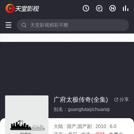






广府太极传奇(全集)
分享

别名：guangfutaijichuanqi
大陆
国产,国产剧
2010
6.0