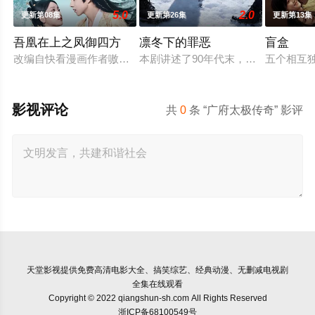
5.0
2.0
更新第08集
更新第26集
更新第13集
吾凰在上之凤御四方
凛冬下的罪恶
盲盒
改编自快看漫画作者嗷小泽的独家连载漫画《吾凰在上》。 现代
本剧讲述了90年代末，怒河市刑侦支
五个相互
影视评论
共
0
条 “广府太极传奇” 影评
天堂影视
提供免费高清电影大全、搞笑综艺、经典动漫、无删减电视剧
全集在线观看
Copyright © 2022 qiangshun-sh.com All Rights Reserved
浙ICP备68100549号