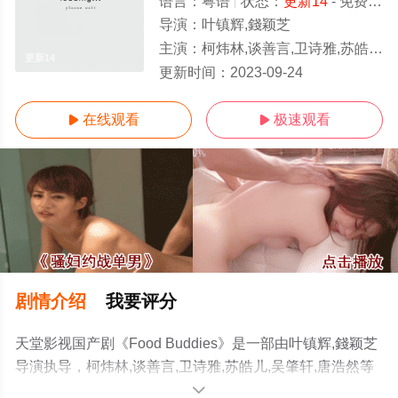
语言：
粤语
状态：
更新14
- 免费在线观看
导演：
叶镇辉,錢颖芝
主演：
柯炜林,谈善言,卫诗雅,苏皓儿,吴肇轩,唐浩然
更新14
更新时间：
2023-09-24
在线观看
极速观看


剧情介绍
我要评分
天堂影视国产剧《Food Buddies》是一部由叶镇辉,錢颖芝
导演执导，柯炜林,谈善言,卫诗雅,苏皓儿,吴肇轩,唐浩然等
演员精彩演绎的中国香港电视剧，手机免费观看高清未删
