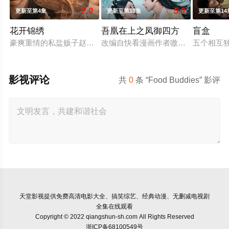
2.0
5.0
更新至第4集
更新至第10集
更新至第14
花开锦绣
吾凰在上之凤御四方
盲盒
豪爽重情的私盐贩子赵凌虽出身草莽，却心怀壮志，他结识了遭
改编自快看漫画作者嗷小泽的独家连
五个相互
影视评论
共
0
条 “Food Buddies” 影评
天堂影视
提供免费高清电影大全、搞笑综艺、经典动漫、无删减电视剧
全集在线观看
Copyright © 2022 qiangshun-sh.com All Rights Reserved
浙ICP备68100549号