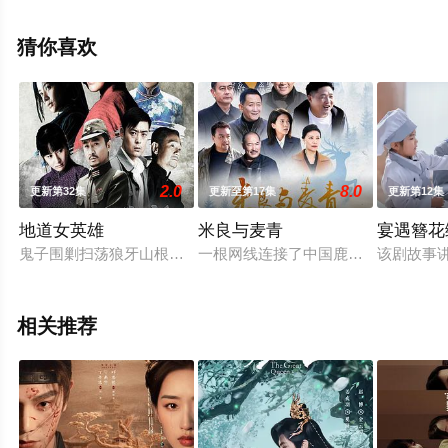
减完整版电视剧全集就上电影天堂网，更多相关信息可移
步至豆瓣电视剧、电视猫或剧情网等平台了解。
猜你喜欢
2.0
8.0
更新第32集
更新至第17集
更新第12集
地道女英雄
米良与麦青
宴遇簪花
鬼子围剿扫荡狼牙山根据地，日军大队长野田天一、中队长三木
一根网线连接了中国鹿鸣村和英国牛
该剧故事
相关推荐